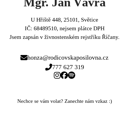
Mgr. Jan Vávra
U Hřiště 448, 25101, Světice

IČ: 68489510, nejsem plátce DPH

Jsem zapsán v živnostenském rejstříku Říčany.
honza@rodicovskaposilovna.cz
777 627 319
Nechce se vám volat? Zanechte nám vzkaz :)